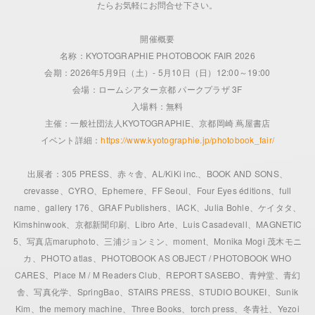
たらお気軽にお問合せ下さい。
開催概要
名称：KYOTOGRAPHIE PHOTOBOOK FAIR 2026
会期：2026年5月9日（土）- 5月10日（日）12:00～19:00
会場：ロームシアター京都 パークプラザ 3F
入場料：無料
主催：一般社団法人KYOTOGRAPHIE、京都岡崎 蔦屋書店
イベント詳細：
https://www.kyotographie.jp/photobook_fair/
出展者：305 PRESS、赤々舎、AL/KiKi inc.、BOOK AND SONS、
crevasse、CYRO、Ephemere、FF Seoul、Four Eyes éditions、full
name、gallery 176、GRAF Publishers、IACK、Julia Bohle、ケイタタ、
Kimshinwook、京都新聞印刷、Libro Arte、Luis Casadevall、MAGNETIC
5、写真店maruphoto、三浦ジョンミン、moment、Monika Mogi 茂木モニ
カ、PHOTO atlas、PHOTOBOOK AS OBJECT / PHOTOBOOK WHO
CARES、Place M / M Readers Club、REPORT SASEBO、青艸堂、青幻
舎、写真化学、SpringBao、STAIRS PRESS、STUDIO BOUKEI、Sunik
Kim、the memory machine、Three Books、torch press、冬青社、Yezoi