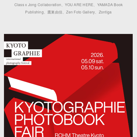
Class x Jong Collaboration、YOU ARE HERE、YAMADA Book
Publishing、鷹巣由佳、Zen Foto Gallery、Zontiga