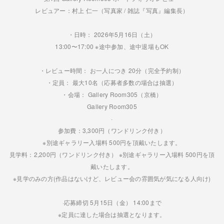
レビュアー：村上 仁一（写真家 / 雑誌『写真』編集長）
・日時： 2026年5月16日（土）
13:00〜17:00 ※途中参加、途中退場もOK
・レビュー時間： お一人につき 20分（完全予約制）
・定員： 最大10名（応募者多数の場合は抽選）
・会場： Gallery Room305（京橋）
Gallery Room305
·
参加費：3,300円（ワンドリンク付き）
※別途ギャラリー入場料 500円を頂戴いたします。
見学料：2,200円（ワンドリンク付き） ※別途ギャラリー入場料 500円を頂
戴いたします。
※見学のみの方(作品はないけど、レビュー会の雰囲気が気になる人向け)
·応募締切 5月15日（金） 14:00まで
※定員に達した場合は抽選となります。