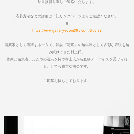
結果は折り返しご連絡いたします。
応募方法などの詳細は下記リンクページよりご確認ください。
⇊
https://www.gallery-room305.com/studies
写真家として活躍する一方で、雑誌『写真』の編集長として多彩な表現を編
み続けてきた村上氏。
作家と編集者、ふたつの視点を持つ村上氏から直接アドバイスを受けられ
る、とても貴重な機会です。
ご応募お待ちしております。