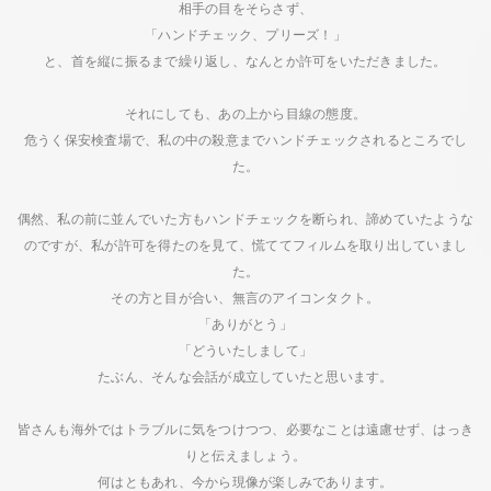
相手の目をそらさず、
「ハンドチェック、プリーズ！」
と、首を縦に振るまで繰り返し、なんとか許可をいただきました。
それにしても、あの上から目線の態度。
危うく保安検査場で、私の中の殺意までハンドチェックされるところでし
た。
偶然、私の前に並んでいた方もハンドチェックを断られ、諦めていたような
のですが、私が許可を得たのを見て、慌ててフィルムを取り出していまし
た。
その方と目が合い、無言のアイコンタクト。
「ありがとう」
「どういたしまして」
たぶん、そんな会話が成立していたと思います。
皆さんも海外ではトラブルに気をつけつつ、必要なことは遠慮せず、はっき
りと伝えましょう。
何はともあれ、今から現像が楽しみであります。