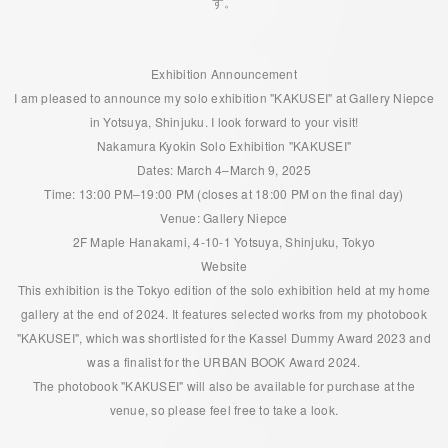
す。
Exhibition Announcement
I am pleased to announce my solo exhibition "KAKUSEI" at Gallery Niepce
in Yotsuya, Shinjuku. I look forward to your visit!
Nakamura Kyokin Solo Exhibition "KAKUSEI"
Dates: March 4–March 9, 2025
Time: 13:00 PM–19:00 PM (closes at 18:00 PM on the final day)
Venue: Gallery Niepce
2F Maple Hanakami, 4-10-1 Yotsuya, Shinjuku, Tokyo
Website
This exhibition is the Tokyo edition of the solo exhibition held at my home
gallery at the end of 2024. It features selected works from my photobook
"KAKUSEI", which was shortlisted for the Kassel Dummy Award 2023 and
was a finalist for the URBAN BOOK Award 2024.
The photobook "KAKUSEI" will also be available for purchase at the
venue, so please feel free to take a look.