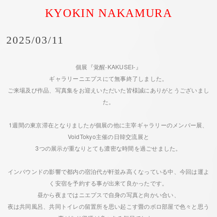
KYOKIN NAKAMURA
2025/03/11
個展『覚醒-KAKUSEI-』
ギャラリーニエプスにて無事終了しました。
ご来場及び作品、写真集をお迎えいただいた皆様誠にありがとうございまし
た。
1週間の東京滞在となりましたが個展の他に主宰ギャラリーのメンバー展、
VoidTokyo主催の日韓交流展と
3つの展示が重なりとても濃密な時間を過ごせました。
インバウンドの影響で都内の宿泊代が軒並み高くなっている中、今回は運よ
く安宿を予約する事が出来て良かったです。
昼から夜まではニエプスで自身の写真と向かい合い、
夜は共同風呂、共同トイレの留置所を思い起こす畳のボロ部屋で色々と思う