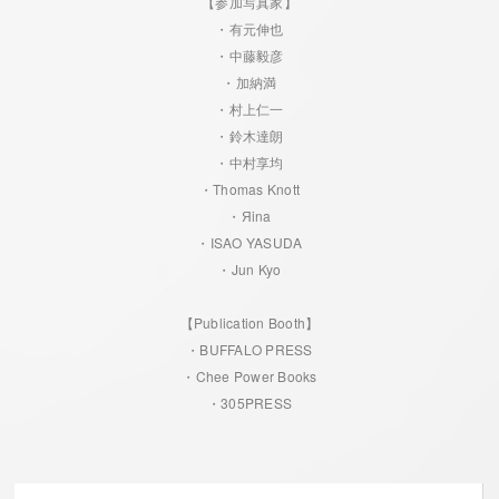
【参加写真家】
・有元伸也
・中藤毅彦
・加納満
・村上仁一
・鈴木達朗
・中村享均
・Thomas Knott
・Яina
・ISAO YASUDA
・Jun Kyo
【Publication Booth】
・BUFFALO PRESS
・Chee Power Books
・305PRESS