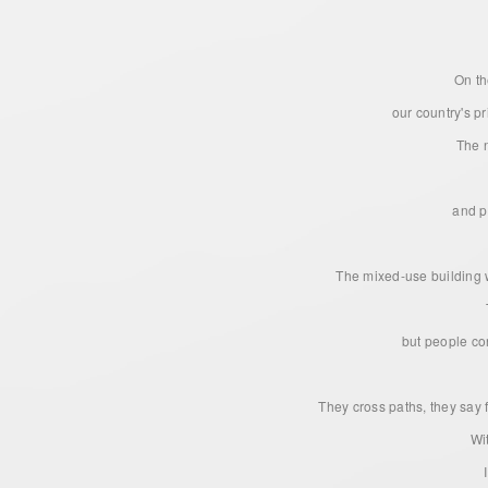
On th
our country's p
The n
and p
The mixed-use building w
but people con
They cross paths, they say 
Wi