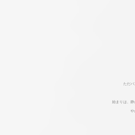
ただバ
始まりは、静
や