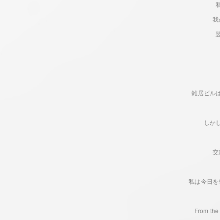
我
雑居ビル
しか
交
私は今日を
From the 