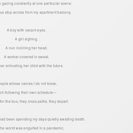
 gazing constantly at one particular scene:
bus stop across from my apartment balcony.
A boy with vacant eyes.
A girl sighing.
A nun inclining her head.
A worker covered in sweat.
er entrusting her child with the future.
eople whose names I do not know,
ch following their own schedule—
 for the bus, they cross paths, they depart.
I had been spending my days quietly awaiting death.
the world was engulfed in a pandemic.