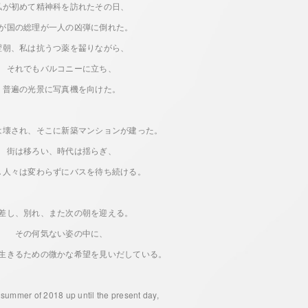
私が初めて精神科を訪れたその日、
が国の総理が一人の凶弾に倒れた。
翌朝、私は抗うつ薬を齧りながら、
それでもバルコニーに立ち、
普遍の光景に写真機を向けた。
は壊され、そこに新築マンションが建った。
街は移ろい、時代は揺らぎ、
し人々は変わらずにバスを待ち続ける。
差し、別れ、また次の朝を迎える。
その何気ない姿の中に、
生きるための微かな希望を見いだしている。
summer of 2018 up until the present day,