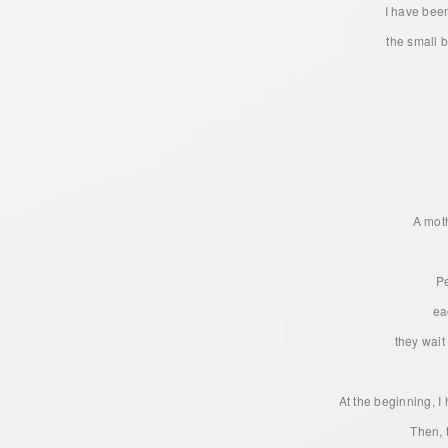
I have been
the small 
A moth
P
ea
they wait
At the beginning, 
Then, 