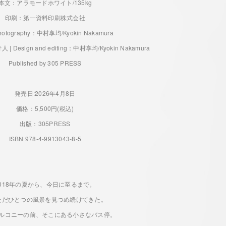
本文：アラモードホワイト/135kg
印刷：第一資料印刷株式会社
hotography：中村享均/Kyokin Nakamura
esign and editing：中村享均/Kyokin Nakamura
Published by 305 PRESS
発売日:2026年4月8日
価格：5,500円(税込)
出版：305PRESS
ISBN 978-4-9913043-8-5
2018年の夏から、今日に至るまで。
ただひとつの風景を見つめ続けてきた。
ルコニーの前、そこにある小さなバス停。