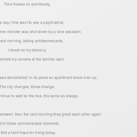
Time flowed on pointlessly.
e day I first went to see a psychiatrist,
rime minister was shot down by a lone assassin.
ext morning, taking antidepressants,
I stood on my balcony,
ointed my camera at the familiar spot.
as demolished; in its place an apartment block rose up.
The city changes, times change,
tinue to wait for the bus, the same as always.
farewell, then the next morning they greet each other again.
thin these commonplace moments,
I find a faint hope for living today.