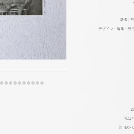
著者 | P
デザイン・編集・発行人 | D
私は
自宅のバ