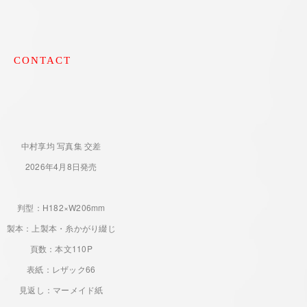
CONTACT
中村享均 写真集 交差
2026年4月8日発売
判型：H182×W206mm
製本：上製本・糸かがり綴じ
頁数：本文110P
表紙：レザック66
見返し：マーメイド紙